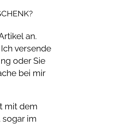
ESCHENK?
rtikel an.
Ich versende
ung oder Sie
ache bei mir
t mit dem
t sogar im