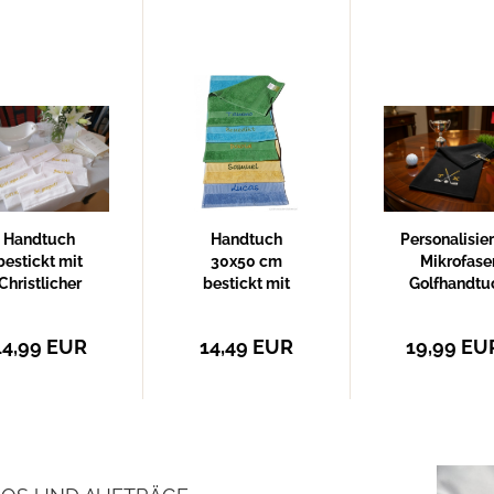
Handtuch
Handtuch
Personalisie
bestickt mit
30x50 cm
Mikrofase
Christlicher
bestickt mit
Golfhandtu
Spruch
Wunschname
mit Initialen
14,99 EUR
14,49 EUR
19,99 EU