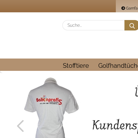
Garnfa
Stofftiere
Golfhandtüch