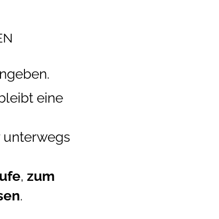
EN
angeben.
bleibt eine
r unterwegs
ufe
,
zum
sen
.