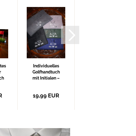
rtes
Individuelles
Kuscheltier
r
Golfhandtuch
Lama selbst
ch
mit Initialen –
gestalten
...
Exklusiv...
R
19,99 EUR
40,99 EUR