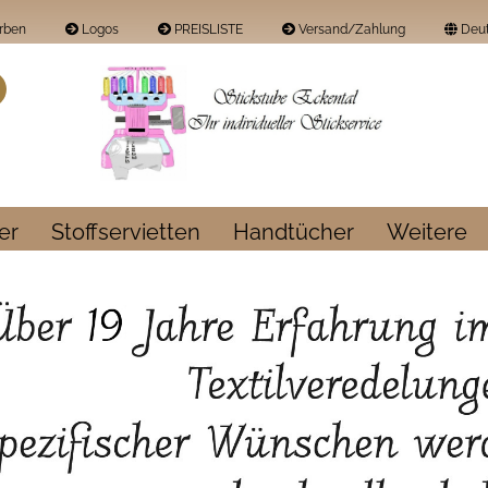
rben
Logos
PREISLISTE
Versand/Zahlung
Deut
Land
Suche...
E-Mail
Passwort
er
Stoffservietten
Handtücher
Weitere
Konto erstellen
Passwort vergess