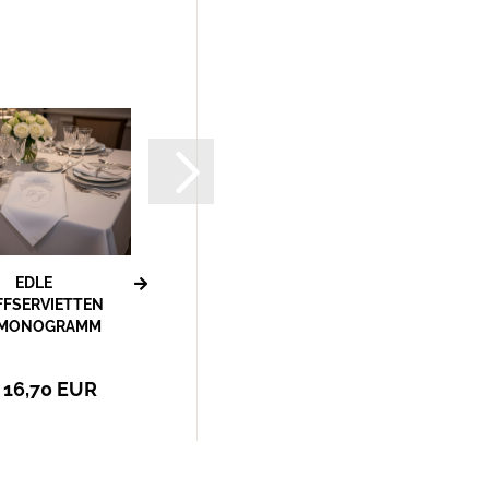
EDLE
STOFFSERVIETTEN
FFSERVIETTEN
MIT NAMEN ZUR
 MONOGRAMM
HOCHZEIT
CKEN LASSEN...
GEBURTSTAG TAUFE...
UVP 9,90 EUR
16,70 EUR
Nur 8,95 EUR