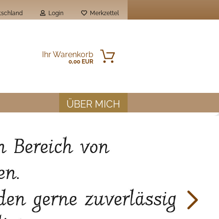
schland
Login
Merkzettel
Ihr Warenkorb
0,00 EUR
ÜBER MICH
en?