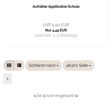
Aufnäher Applikation Schule
UVP 5,50 EUR
Nur 4,49 EUR
Lieferzeit:
3-5 Werktage
Sortieren nach
pro Seite
Sortieren nach
48 pro Seite
1
1
bis
1
(von insgesamt
1
)