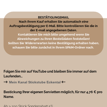
BESTÄTIGUNGSMAIL
Nach Ihrem Kauf erhalten Sie automatisch eine
Auftragsbestätigung per E-Mail. Bitte kontrollieren Sie die in
der E-mail angegebenen Daten.
Kontaktieren Sie mich bitte umgehend wenn Sie
Abweichungen zu Ihren Bestelldaten feststellen!
Sollten Sie Widererwarten keine Bestätigung erhalten haben,
schauen Sie bitte zunächst in Ihrem SPAM-Ordner nach.
Folgen Sie mir auf YouTube und bleiben Sie immer auf dem
Laufenden…
→
←
Mein Kanal Stickstube Eckental
Bestickung Ihrer eigenen Servietten möglich, für nur 4,76 € pro
Name.
Ab ˃ 100 Stück Sonderrabatt 5%