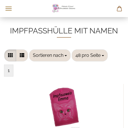
IMPFPASSHÜLLE MIT NAMEN
Sortieren nach
pro Seite
Sortieren nach
48 pro Seite
1