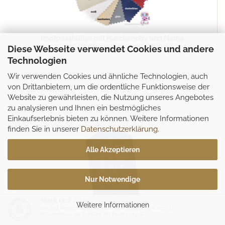
Impfpasshüllen mit Hundemotiv und Name
Diese Webseite verwendet Cookies und andere
Hunderassen ''Z''
Technologien
Wir verwenden Cookies und ähnliche Technologien, auch
17,99 EUR
von Drittanbietern, um die ordentliche Funktionsweise der
Lieferzeit:
6-14 Werktage
Website zu gewährleisten, die Nutzung unseres Angebotes
zu analysieren und Ihnen ein bestmögliches
Einkaufserlebnis bieten zu können. Weitere Informationen
finden Sie in unserer
Datenschutzerklärung
.
Alle Akzeptieren
Nur Notwendige
SEHR GUT
(5 / 5)
Weitere Informationen
aus
331
Bewertungen bei: dawanda.com, google.com ⓘ
Informationen zur Echtheit der Bewertungen
Impfpasshüllen mit Hundemotiv und Name