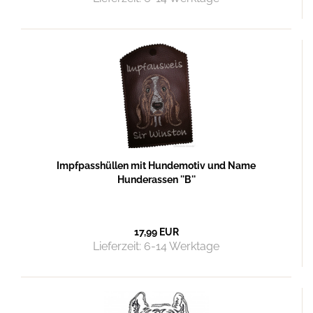
Impfpasshüllen mit Hundemotiv und Name
Hunderassen ''B''
17,99 EUR
Lieferzeit:
6-14 Werktage