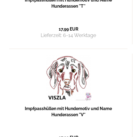
Impfpasshüllen mit Hundemotiv und Name
Hunderassen ''T''
17,99 EUR
Lieferzeit:
6-14 Werktage
Impfpasshüllen mit Hundemotiv und Name
Hunderassen ''V''