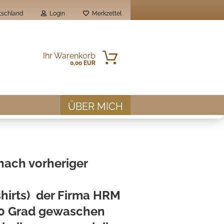
schland
Login
Merkzettel
Ihr Warenkorb
0,00 EUR
ÜBER MICH
nach vorheriger
en?
tshirts) der Firma HRM
 60 Grad gewaschen