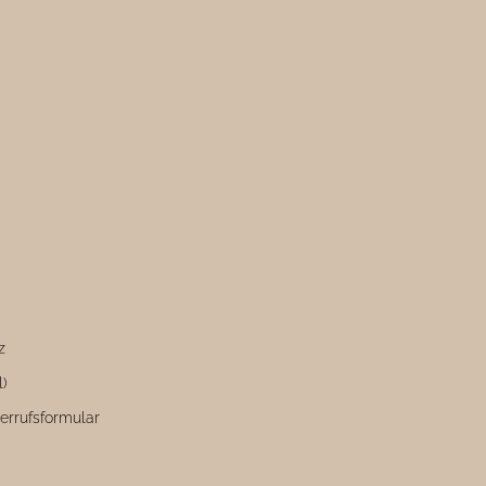
z
l)
errufsformular