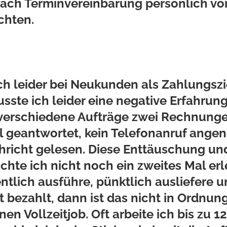
nach Terminvereinbarung persönlich v
chten.
ch leider bei Neukunden als Zahlungsz
sste ich leider eine negative Erfahrun
r verschiedene Aufträge zwei Rechnunge
il geantwortet, kein Telefonanruf an
icht gelesen. Diese Enttäuschung und
chte ich nicht noch ein zweites Mal er
tlich ausführe, pünktlich ausliefere u
bezahlt, dann ist das nicht in Ordnung
nen Vollzeitjob.
Oft arbeite ich bis zu 