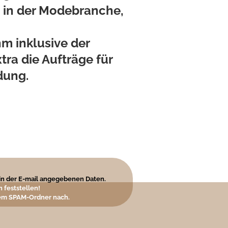
g in der Modebranche,
m inklusive der
ra die Aufträge für
dung.
e in der E-mail angegebenen Daten.
 feststellen!
hrem SPAM-Ordner nach.