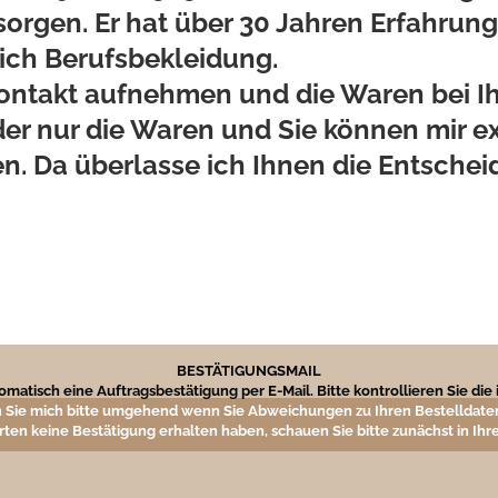
sorgen.
Er hat über 30 Jahren Erfahrun
eich Berufsbekleidung.
ontakt aufnehmen und die Waren bei Ih
er nur die Waren und Sie können mir ext
en. Da überlasse ich Ihnen die Entschei
BESTÄTIGUNGSMAIL
matisch eine Auftragsbestätigung per E-Mail. Bitte kontrollieren Sie di
 Sie mich bitte umgehend wenn Sie Abweichungen zu Ihren Bestelldaten
rten keine Bestätigung erhalten haben, schauen Sie bitte zunächst in I