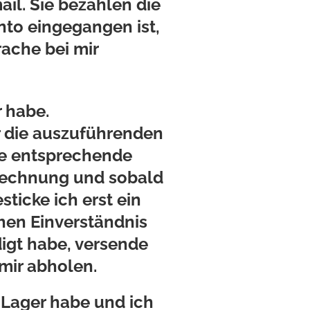
il. Sie bezahlen die
to eingegangen ist,
ache bei mir
r habe.
r die auszuführenden
ne entsprechende
 Rechnung und sobald
ticke ich erst ein
chen Einverständnis
digt habe, versende
mir abholen.
m Lager habe und ich