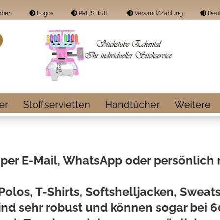
rben
Logos
PREISLISTE
Versand/Zahlung
Deut
Land
Suche...
E-Mail
Passwort
er
Stoffservietten
Handtücher
Weitere
Konto erstellen
 per E-Mail, WhatsApp oder persönlich 
Passwort vergess
 Polos, T-Shirts, Softshelljacken, Swea
 sind sehr robust und können sogar bei