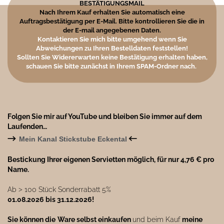
BESTÄTIGUNGSMAIL
Nach Ihrem Kauf erhalten Sie automatisch eine
Auftragsbestätigung per E-Mail. Bitte kontrollieren Sie die in
der E-mail angegebenen Daten.
Kontaktieren Sie mich bitte umgehend wenn Sie
Abweichungen zu Ihren Bestelldaten feststellen!
Sollten Sie Widererwarten keine Bestätigung erhalten haben,
schauen Sie bitte zunächst in Ihrem SPAM-Ordner nach.
Folgen Sie mir auf YouTube und bleiben Sie immer auf dem
Laufenden…
→
←
Mein Kanal Stickstube Eckental
Bestickung Ihrer eigenen Servietten möglich, für nur 4,76 € pro
Name.
Ab ˃ 100 Stück Sonderrabatt 5%
01.08.2026 bis 31.12.2026!
Sie können die
Ware selbst einkaufen
und beim Kauf
meine