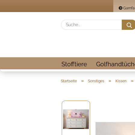
Garnfa
Stofftiere
Golfhandtüch
»
»
»
Startseite
Sonstiges
Kissen