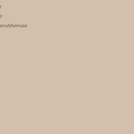
z
l)
errufsformular