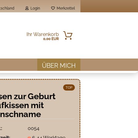
schland
Login
Merkzettel
Ihr Warenkorb
0,00 EUR
ÜBER MICH
TOP
sen zur Geburt
fkissen mit
en?
nschname
.:
0054
zeit:
6-14 Werktage