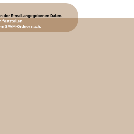
e in der E-mail angegebenen Daten.
 feststellen!
hrem SPAM-Ordner nach.