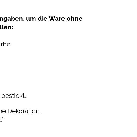
Angaben, um die Ware ohne
llen:
arbe
bestickt.
e Dekoration.
."