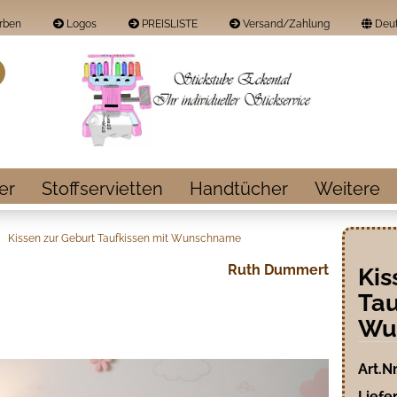
rben
Logos
PREISLISTE
Versand/Zahlung
Deut
Land
Suche...
E-Mail
Passwort
er
Stoffservietten
Handtücher
Weitere
Kissen zur Geburt Taufkissen mit Wunschname
Ruth Dummert
Kis
Konto erstellen
Tau
Passwort vergess
Wu
Art.Nr
Liefer