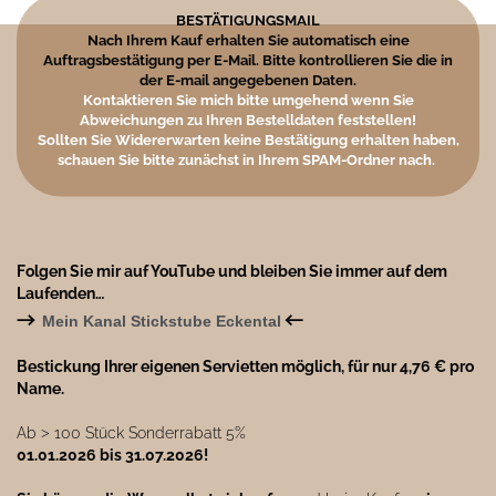
BESTÄTIGUNGSMAIL
Nach Ihrem Kauf erhalten Sie automatisch eine
Auftragsbestätigung per E-Mail. Bitte kontrollieren Sie die in
der E-mail angegebenen Daten.
Kontaktieren Sie mich bitte umgehend wenn Sie
Abweichungen zu Ihren Bestelldaten feststellen!
Sollten Sie Widererwarten keine Bestätigung erhalten haben,
schauen Sie bitte zunächst in Ihrem SPAM-Ordner nach.
Folgen Sie mir auf YouTube und bleiben Sie immer auf dem
Laufenden…
→
←
Mein Kanal Stickstube Eckental
Bestickung Ihrer eigenen Servietten möglich, für nur 4,76 € pro
Name.
Ab ˃ 100 Stück Sonderrabatt 5%
01.01.2026 bis 31.07.2026!