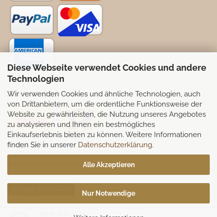
Diese Webseite verwendet Cookies und andere
Technologien
Wir verwenden Cookies und ähnliche Technologien, auch
Selbstabhollung möglich
von Drittanbietern, um die ordentliche Funktionsweise der
Website zu gewährleisten, die Nutzung unseres Angebotes
zu analysieren und Ihnen ein bestmögliches
Einkaufserlebnis bieten zu können. Weitere Informationen
finden Sie in unserer
Datenschutzerklärung
.
Partnerseiten:
www.murmelbuntes.de
www.der-kleine-dekoladen.de
Alle Akzeptieren
Vertrag widerrufen
Nur Notwendige
Onlineshop erstellen
mit Gambio.de © 2026
SEHR GUT
(5 / 5)