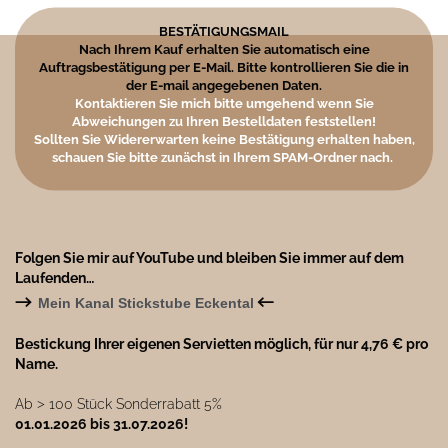
BESTÄTIGUNGSMAIL
Nach Ihrem Kauf erhalten Sie automatisch eine
Auftragsbestätigung per E-Mail. Bitte kontrollieren Sie die in
der E-mail angegebenen Daten.
Kontaktieren Sie mich bitte umgehend wenn Sie
Abweichungen zu Ihren Bestelldaten feststellen!
Sollten Sie Widererwarten keine Bestätigung erhalten haben,
schauen Sie bitte zunächst in Ihrem SPAM-Ordner nach.
Folgen Sie mir auf YouTube und bleiben Sie immer auf dem
Laufenden…
→
←
Mein Kanal Stickstube Eckental
Bestickung Ihrer eigenen Servietten möglich, für nur 4,76 € pro
Name.
Ab ˃ 100 Stück Sonderrabatt 5%
01.01.2026 bis 31.07.2026!