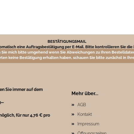
BESTÄTIGUNGSMAIL
matisch eine Auftragsbestätigung per E-Mail. Bitte kontrollieren Sie di
 Sie mich bitte umgehend wenn Sie Abweichungen zu Ihren Bestelldaten
rten keine Bestätigung erhalten haben, schauen Sie bitte zunächst in I
ben Sie immer auf dem
Mehr über...
←
AGB
Kontakt
öglich, für nur 4,76 € pro
Impressum
Öffnungszeiten