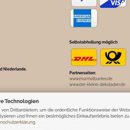
Selbstabhollung möglich
nd Niederlande.
Partnerseiten:
www.murmelbuntes.de
www.der-kleine-dekoladen.de
re Technologien
von Drittanbietern, um die ordentliche Funktionsweise der Webs
ysieren und Ihnen ein bestmögliches Einkaufserlebnis bieten zu
nschutzerklärung
.
Onlineshop erstellen
mit Gambio.de © 2026