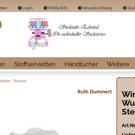
rben
Logos
PREISLISTE
Versand/Zahlung
Deut
Land
Suche...
E-Mail
Passwort
er
Stoffservietten
Handtücher
Weitere
daten - Sternen
Ruth Dummert
Win
Konto erstellen
Wu
Passwort vergess
Ste
Art.Nr
Liefer