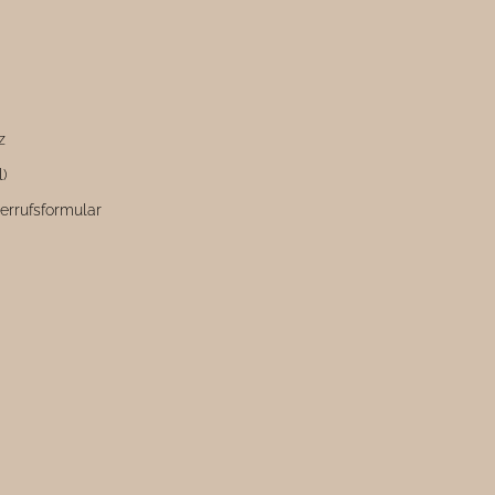
z
l)
errufsformular