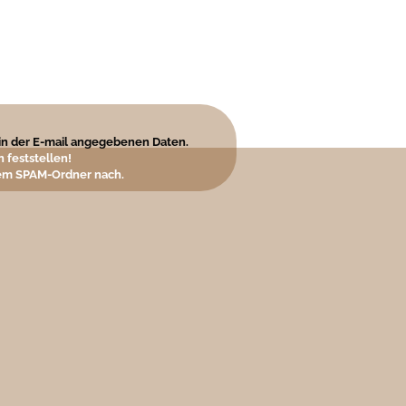
e in der E-mail angegebenen Daten.
 feststellen!
hrem SPAM-Ordner nach.