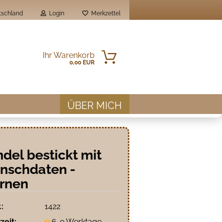
schland
Login
Merkzettel
Ihr Warenkorb
0,00 EUR
ÜBER MICH
del bestickt mit
nschdaten -
en?
rnen
.:
1422
zeit:
6-9 Werktage