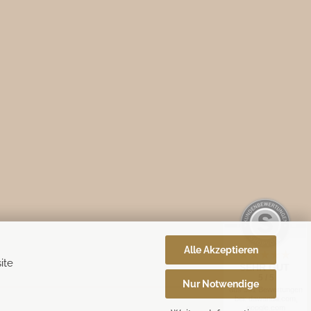
Alle Akzeptieren
ite
SEHR GUT
5 / 5
Nur Notwendige
aus 331 Bewertungen
bei: dawanda.com,
google.com