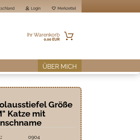
schland
Login
Merkzettel
Ihr Warenkorb
0,00 EUR
ÜBER MICH
olausstiefel Größe
en?
" Katze mit
nschname
.:
0904