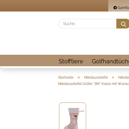
Garnfa
Stofftiere
Golfhandtüch
»
»
Startseite
Nikolausstiefel
Nikola
Nikolausstiefel Größe "SM" Katze mit Wun