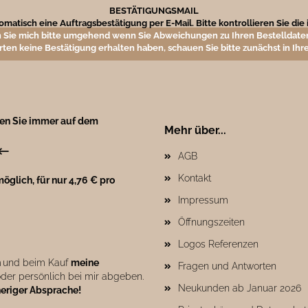
BESTÄTIGUNGSMAIL
matisch eine Auftragsbestätigung per E-Mail. Bitte kontrollieren Sie di
 Sie mich bitte umgehend wenn Sie Abweichungen zu Ihren Bestelldaten
rten keine Bestätigung erhalten haben, schauen Sie bitte zunächst in I
ben Sie immer auf dem
Mehr über...
←
AGB
Kontakt
öglich, für nur 4,76 € pro
Impressum
Öffnungszeiten
Logos Referenzen
n
und beim Kauf
meine
Fragen und Antworten
der persönlich bei mir abgeben.
Neukunden ab Januar 2026
heriger Absprache!