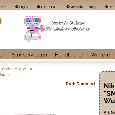
rben
Logos
PREISLISTE
Versand/Zahlung
Deut
Land
Suche...
E-Mail
Passwort
er
Stoffservietten
Handtücher
Weitere
»
usstiefel Größe SM
schname
Konto erstellen
Ruth Dummert
Nik
Passwort vergess
"SM
Wu
Art.Nr