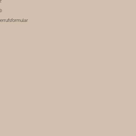
z
l)
errufsformular