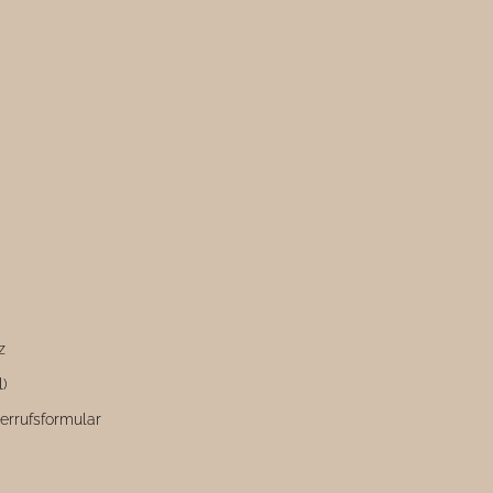
z
l)
errufsformular