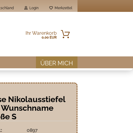
schland
Login
Merkzettel
Ihr Warenkorb
0,00 EUR
ÜBER MICH
e Nikolausstiefel
en?
t Wunschname
ße S
.:
0897