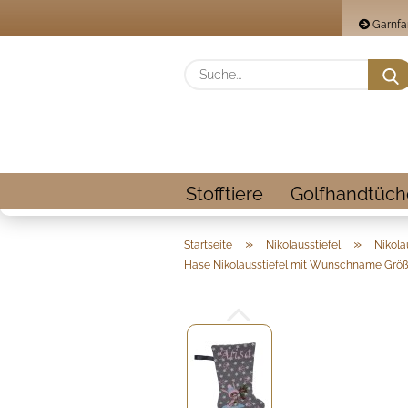
Garnfa
Stofftiere
Golfhandtüch
»
»
Startseite
Nikolausstiefel
Nikola
Hase Nikolausstiefel mit Wunschname Größ