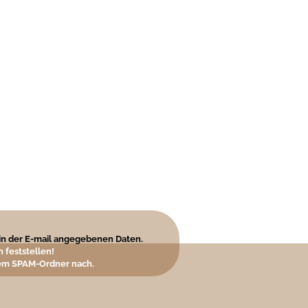
e in der E-mail angegebenen Daten.
 feststellen!
hrem SPAM-Ordner nach.