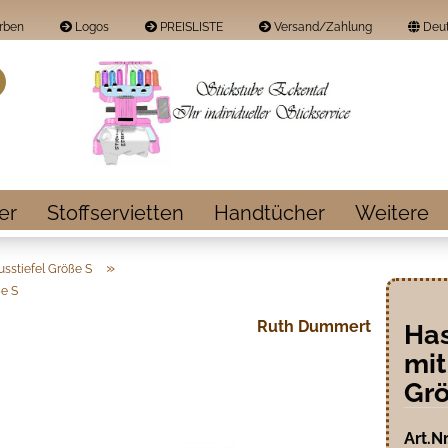
rben
Logos
PREISLISTE
Versand/Zahlung
Deut
Land
Suche...
E-Mail
Passwort
er
Stoffservietten
Handtücher
Weitere
»
usstiefel Größe S
e S
Konto erstellen
Ruth Dummert
Has
Passwort vergess
mi
Grö
Art.Nr