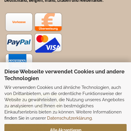
Deutschland, Belgien, Irland, Litauen und Niederlande.
Diese Webseite verwendet Cookies und andere
Technologien
Wir verwenden Cookies und ähnliche Technologien, auch
Selbstabhollung möglich
von Drittanbietern, um die ordentliche Funktionsweise der
Website zu gewährleisten, die Nutzung unseres Angebotes
zu analysieren und Ihnen ein bestmögliches
Einkaufserlebnis bieten zu können. Weitere Informationen
finden Sie in unserer
Datenschutzerklärung
.
Partnerseiten:
www.murmelbuntes.de
www.der-kleine-dekoladen.de
Alle Akzeptieren