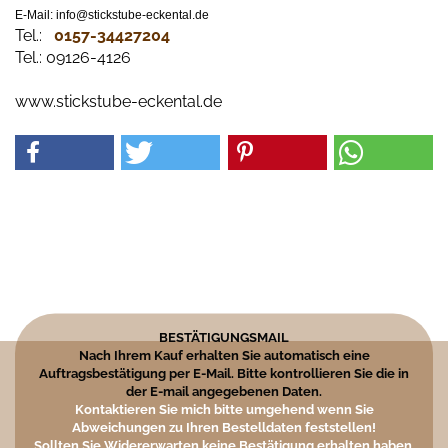
E-Mail: info@stickstube-eckental.de
Tel.:
0157-34427204​
Tel.: 09126-4126
www.stickstube-eckental.de
BESTÄTIGUNGSMAIL
Nach Ihrem Kauf erhalten Sie automatisch eine
Auftragsbestätigung per E-Mail. Bitte kontrollieren Sie die in
der E-mail angegebenen Daten.
Kontaktieren Sie mich bitte umgehend wenn Sie
Abweichungen zu Ihren Bestelldaten feststellen!
Sollten Sie Widererwarten keine Bestätigung erhalten haben,