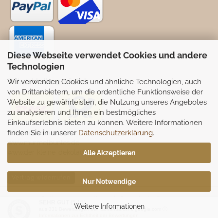
Diese Webseite verwendet Cookies und andere
Technologien
Wir verwenden Cookies und ähnliche Technologien, auch
Selbstabhollung möglich
von Drittanbietern, um die ordentliche Funktionsweise der
Website zu gewährleisten, die Nutzung unseres Angebotes
zu analysieren und Ihnen ein bestmögliches
Einkaufserlebnis bieten zu können. Weitere Informationen
finden Sie in unserer
Datenschutzerklärung
.
Partnerseiten:
www.murmelbuntes.de
www.der-kleine-dekoladen.de
Alle Akzeptieren
Vertrag widerrufen
Nur Notwendige
Onlineshop erstellen
mit Gambio.de © 2026
SEHR GUT
(5 / 5)
Weitere Informationen
aus
331
Bewertungen bei: dawanda.com, google.com ⓘ
Informationen zur Echtheit der Bewertungen