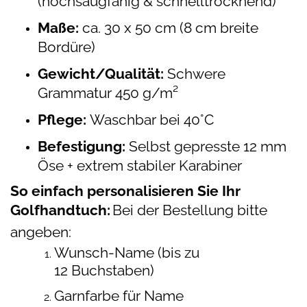
(hochsaugfähig & schnelltrocknend)
Maße:
ca. 30 x 50 cm (
8 cm breite
Bordüre
)
Gewicht/Qualität:
Schwere
Grammatur 450 g/m²
Pflege:
Waschbar bei 40°C
Befestigung:
Selbst gepresste 12 mm
Öse + extrem stabiler Karabiner
So einfach personalisieren Sie Ihr
Golfhandtuch:
Bei der Bestellung bitte
angeben:
Wunsch-Name (bis zu
12 Buchstaben)
Garnfarbe für Name