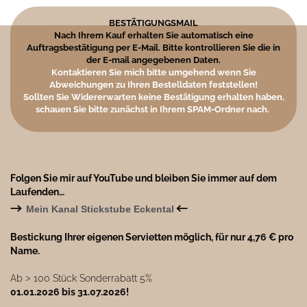
BESTÄTIGUNGSMAIL
Nach Ihrem Kauf erhalten Sie automatisch eine
Auftragsbestätigung per E-Mail. Bitte kontrollieren Sie die in
der E-mail angegebenen Daten.
Kontaktieren Sie mich bitte umgehend wenn Sie
Abweichungen zu Ihren Bestelldaten feststellen!
Sollten Sie Widererwarten keine Bestätigung erhalten haben,
schauen Sie bitte zunächst in Ihrem SPAM-Ordner nach.
Folgen Sie mir auf YouTube und bleiben Sie immer auf dem
Laufenden…
→
←
Mein Kanal Stickstube Eckental
Bestickung Ihrer eigenen Servietten möglich, für nur 4,76 € pro
Name.
Ab ˃ 100 Stück Sonderrabatt 5%
01.01.2026 bis 31.07.2026!