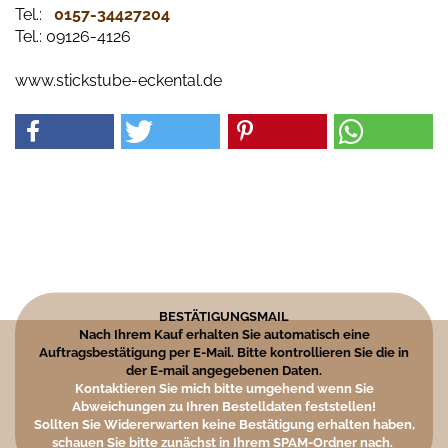
Tel.:
0157-34427204​
Tel.: 09126-4126
www.stickstube-eckental.de
BESTÄTIGUNGSMAIL
Nach Ihrem Kauf erhalten Sie automatisch eine
Auftragsbestätigung per E-Mail. Bitte kontrollieren Sie die in
der E-mail angegebenen Daten.
Kontaktieren Sie mich bitte umgehend wenn Sie
Abweichungen zu Ihren Bestelldaten feststellen!
Sollten Sie Widererwarten keine Bestätigung erhalten haben,
schauen Sie bitte zunächst in Ihrem SPAM-Ordner nach.