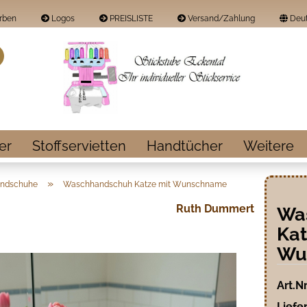
rben
Logos
PREISLISTE
Versand/Zahlung
Deut
Land
Suche...
E-Mail
Passwort
er
Stoffservietten
Handtücher
Weitere
»
ndschuhe
Waschhandschuh Katze mit Wunschname
Ruth Dummert
Wa
Konto erstellen
Kat
Passwort vergess
Wu
Art.Nr
Liefer