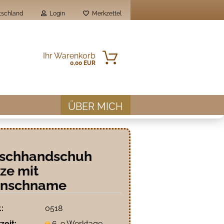
schland
Login
Merkzettel
Ihr Warenkorb
0,00 EUR
ÜBER MICH
schhandschuh
ze mit
en?
nschname
.:
0518
zeit:
6-9 Werktage