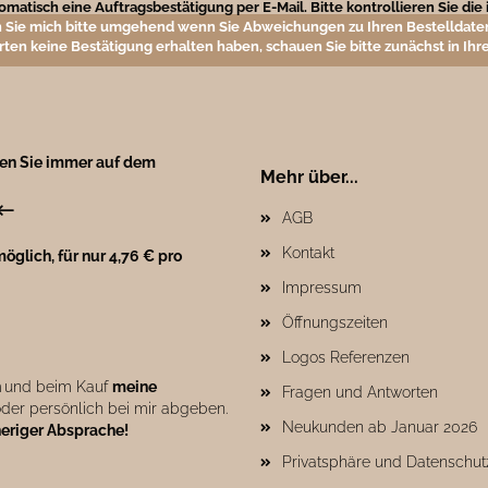
matisch eine Auftragsbestätigung per E-Mail. Bitte kontrollieren Sie di
 Sie mich bitte umgehend wenn Sie Abweichungen zu Ihren Bestelldaten
rten keine Bestätigung erhalten haben, schauen Sie bitte zunächst in I
ben Sie immer auf dem
Mehr über...
←
AGB
Kontakt
öglich, für nur 4,76 € pro
Impressum
Öffnungszeiten
Logos Referenzen
n
und beim Kauf
meine
Fragen und Antworten
der persönlich bei mir abgeben.
Neukunden ab Januar 2026
heriger Absprache!
Privatsphäre und Datenschut