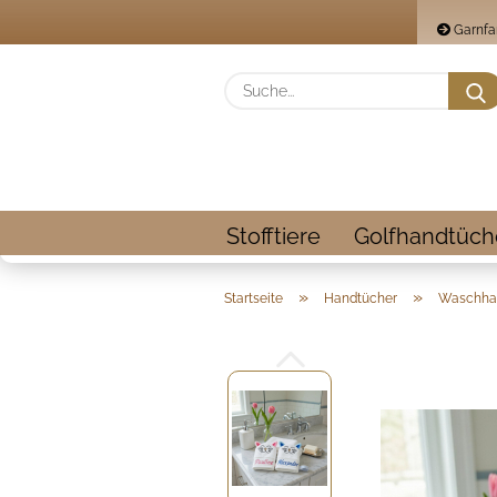
Garnfa
Stofftiere
Golfhandtüch
»
»
Startseite
Handtücher
Waschha