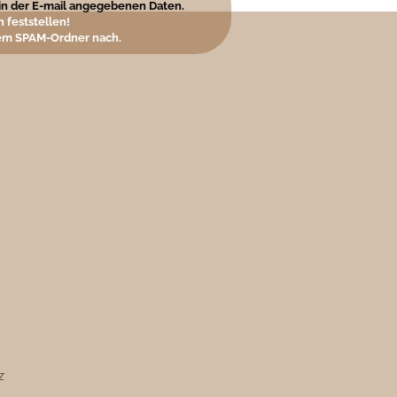
e in der E-mail angegebenen Daten.
 feststellen!
hrem SPAM-Ordner nach.
z