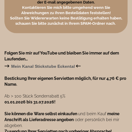
der E-mail angegebenen Daten.
Kontaktieren Sie mich bitte umgehend wenn Sie
Abweichungen zu Ihren Bestelldaten feststellen!
Sollten Sie Widererwarten keine Bestätigung erhalten haben,
schauen Sie bitte zunächst in Ihrem SPAM-Ordner nach.
Folgen Sie mir auf YouTube und bleiben Sie immer auf dem
Laufenden…
→
←
Mein Kanal Stickstube Eckental
Bestickung Ihrer eigenen Servietten möglich, für nur 4,76 € pro
Name.
Ab ˃ 100 Stück Sonderrabatt 5%
01.01.2026 bis 31.07.2026!
Sie können die
Ware selbst einkaufen
und beim Kauf
meine
Anschrift als Lieferadresse angeben
oder persönlich bei mir
abgeben.
Zusendung Ihrer Servietten nach vorheriger Absprache!