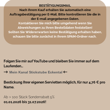
BESTÄTIGUNGSMAIL
Nach Ihrem Kauf erhalten Sie automatisch eine
Auftragsbestätigung per E-Mail. Bitte kontrollieren Sie die in
der E-mail angegebenen Daten.
Kontaktieren Sie mich bitte umgehend wenn Sie
Abweichungen zu Ihren Bestelldaten feststellen!
Sollten Sie Widererwarten keine Bestätigung erhalten haben,
schauen Sie bitte zunächst in Ihrem SPAM-Ordner nach.
Folgen Sie mir auf YouTube und bleiben Sie immer auf dem
Laufenden…
→
←
Mein Kanal Stickstube Eckental
Bestickung Ihrer eigenen Servietten möglich, für nur 4,76 € pro
Name.
Ab ˃ 100 Stück Sonderrabatt 5%
01.01.2026 bis 31.07.2026!