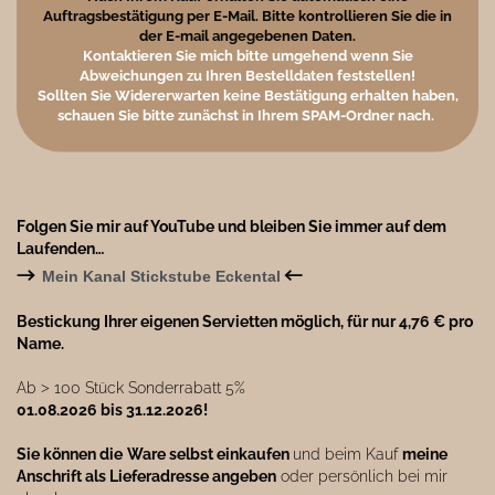
Auftragsbestätigung per E-Mail. Bitte kontrollieren Sie die in
der E-mail angegebenen Daten.
Kontaktieren Sie mich bitte umgehend wenn Sie
Abweichungen zu Ihren Bestelldaten feststellen!
Sollten Sie Widererwarten keine Bestätigung erhalten haben,
schauen Sie bitte zunächst in Ihrem SPAM-Ordner nach.
Folgen Sie mir auf YouTube und bleiben Sie immer auf dem
Laufenden…
→
←
Mein Kanal Stickstube Eckental
Bestickung Ihrer eigenen Servietten möglich, für nur 4,76 € pro
Name.
Ab ˃ 100 Stück Sonderrabatt 5%
01.08.2026 bis 31.12.2026!
Sie können die
Ware selbst einkaufen
und beim Kauf
meine
Anschrift als Lieferadresse angeben
oder persönlich bei mir