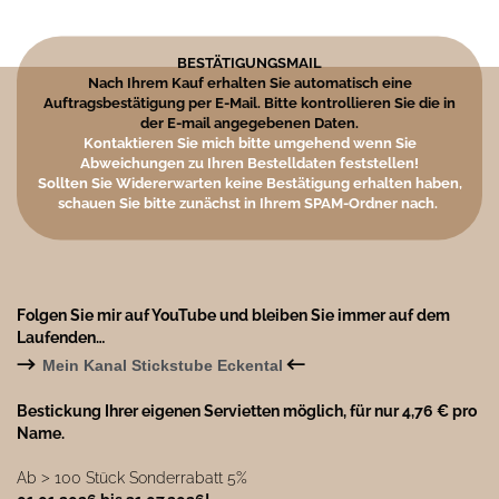
BESTÄTIGUNGSMAIL
Nach Ihrem Kauf erhalten Sie automatisch eine
Auftragsbestätigung per E-Mail. Bitte kontrollieren Sie die in
der E-mail angegebenen Daten.
Kontaktieren Sie mich bitte umgehend wenn Sie
Abweichungen zu Ihren Bestelldaten feststellen!
Sollten Sie Widererwarten keine Bestätigung erhalten haben,
schauen Sie bitte zunächst in Ihrem SPAM-Ordner nach.
Folgen Sie mir auf YouTube und bleiben Sie immer auf dem
Laufenden…
→
←
Mein Kanal Stickstube Eckental
Bestickung Ihrer eigenen Servietten möglich, für nur 4,76 € pro
Name.
Ab ˃ 100 Stück Sonderrabatt 5%