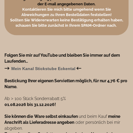
der E-mail angegebenen Daten.
Kontaktieren Sie mich bitte umgehend wenn Sie
Abweichungen zu Ihren Bestelldaten feststellen!
Sollten Sie Widererwarten keine Bestätigung erhalten haben,
schauen Sie bitte zunächst in Ihrem SPAM-Ordner nach.
Folgen Sie mir auf YouTube und bleiben Sie immer auf dem
Laufenden…
→
←
Mein Kanal Stickstube Eckental
Bestickung Ihrer eigenen Servietten möglich, für nur 4,76 € pro
Name.
Ab ˃ 100 Stück Sonderrabatt 5%
01.08.2026 bis 31.12.2026!
Sie können die
Ware selbst einkaufen
und beim Kauf
meine
Anschrift als Lieferadresse angeben
oder persönlich bei mir
abgeben.