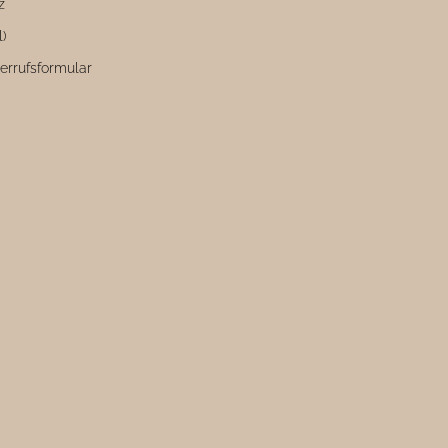
z
l)
errufsformular