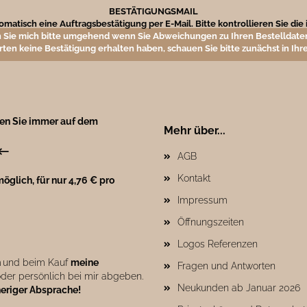
BESTÄTIGUNGSMAIL
matisch eine Auftragsbestätigung per E-Mail. Bitte kontrollieren Sie di
 Sie mich bitte umgehend wenn Sie Abweichungen zu Ihren Bestelldaten
rten keine Bestätigung erhalten haben, schauen Sie bitte zunächst in I
ben Sie immer auf dem
Mehr über...
←
AGB
Kontakt
öglich, für nur 4,76 € pro
Impressum
Öffnungszeiten
Logos Referenzen
n
und beim Kauf
meine
Fragen und Antworten
der persönlich bei mir abgeben.
Neukunden ab Januar 2026
heriger Absprache!