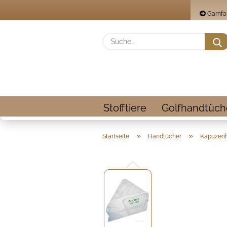
Garnfa
Stofftiere
Golfhandtüch
»
»
Startseite
Handtücher
Kapuzen