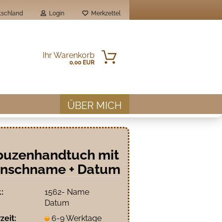
schland
Login
Merkzettel
Ihr Warenkorb
0,00 EUR
ÜBER MICH
puzenhandtuch mit
nschname + Datum
en?
.:
1562- Name
Datum
zeit:
6-9 Werktage