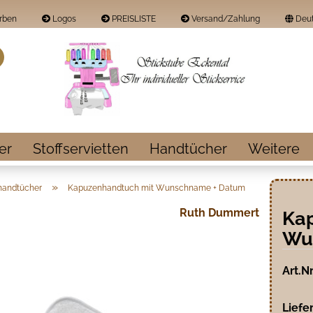
rben
Logos
PREISLISTE
Versand/Zahlung
Deut
Land
Suche...
E-Mail
Passwort
er
Stoffservietten
Handtücher
Weitere
»
handtücher
Kapuzenhandtuch mit Wunschname + Datum
Ruth Dummert
Ka
Konto erstellen
Wu
Passwort vergess
Art.Nr
Liefer