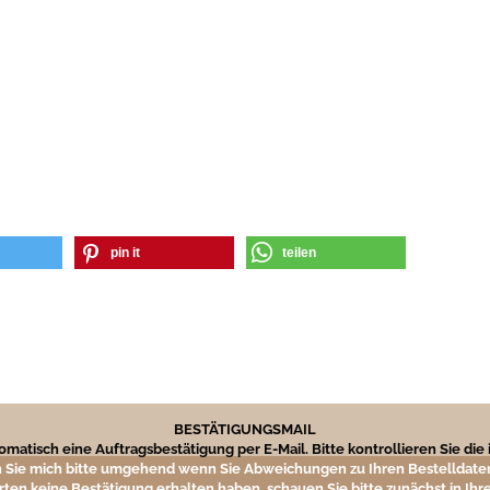
pin it
teilen
BESTÄTIGUNGSMAIL
matisch eine Auftragsbestätigung per E-Mail. Bitte kontrollieren Sie di
 Sie mich bitte umgehend wenn Sie Abweichungen zu Ihren Bestelldaten
rten keine Bestätigung erhalten haben, schauen Sie bitte zunächst in I