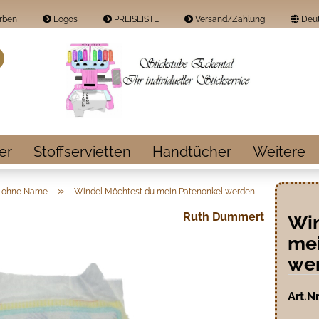
rben
Logos
PREISLISTE
Versand/Zahlung
Deut
Land
Suche...
E-Mail
Passwort
er
Stoffservietten
Handtücher
Weitere
»
l ohne Name
Windel Möchtest du mein Patenonkel werden
Ruth Dummert
Win
Konto erstellen
mei
Passwort vergess
we
Art.Nr