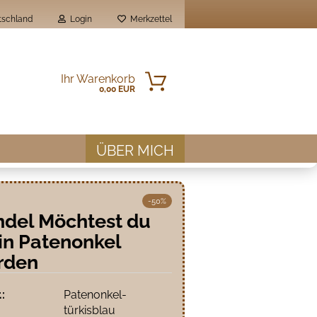
schland
Login
Merkzettel
Ihr Warenkorb
0,00 EUR
ÜBER MICH
-50%
del Möchtest du
n Patenonkel
en?
rden
.:
Patenonkel-
türkisblau