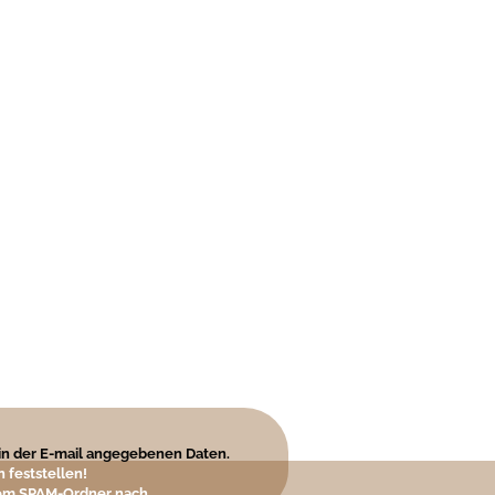
e in der E-mail angegebenen Daten.
 feststellen!
hrem SPAM-Ordner nach.