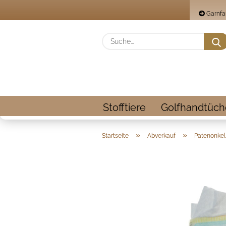
Garnfa
Stofftiere
Golfhandtüch
»
»
Startseite
Abverkauf
Patenonke