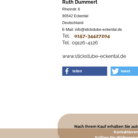
Ruth Dummert
Rheinstr. 6
90542 Eckental
Deutschland
E-Mail: info@stickstube-eckental.de
Tel.:
0157-34427204​
Tel.: 09126-4126
www.stickstube-eckental.de
teilen
tweet
Nach Ihrem Kauf erhalten Sie auto
Kontaktieren
Sollten Sie Widererwa