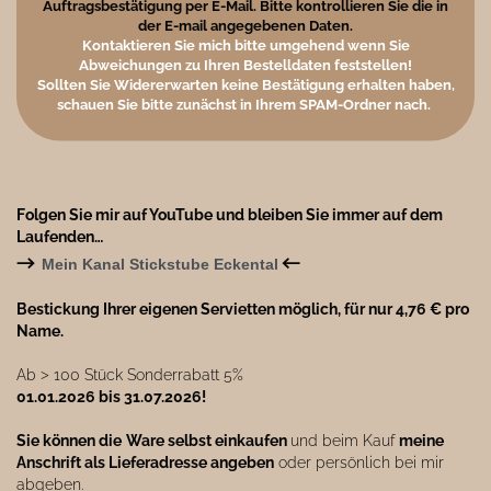
Auftragsbestätigung per E-Mail. Bitte kontrollieren Sie die in
der E-mail angegebenen Daten.
Kontaktieren Sie mich bitte umgehend wenn Sie
Abweichungen zu Ihren Bestelldaten feststellen!
Sollten Sie Widererwarten keine Bestätigung erhalten haben,
schauen Sie bitte zunächst in Ihrem SPAM-Ordner nach.
Folgen Sie mir auf YouTube und bleiben Sie immer auf dem
Laufenden…
→
←
Mein Kanal Stickstube Eckental
Bestickung Ihrer eigenen Servietten möglich, für nur 4,76 € pro
Name.
Ab ˃ 100 Stück Sonderrabatt 5%
01.01.2026 bis 31.07.2026!
Sie können die
Ware selbst einkaufen
und beim Kauf
meine
Anschrift als Lieferadresse angeben
oder persönlich bei mir
abgeben.