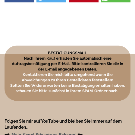
BESTÄTIGUNGSMAIL
Nach Ihrem Kauf erhalten Sie automatisch eine
Auftragsbestätigung per E-Mail. Bitte kontrollieren Sie die in
der E-mail angegebenen Daten.
Kontaktieren Sie mich bitte umgehend wenn Sie
Abweichungen zu Ihren Bestelldaten feststellen!
Sollten Sie Widererwarten keine Bestätigung erhalten haben,
schauen Sie bitte zunächst in Ihrem SPAM-Ordner nach.
Folgen Sie mir auf YouTube und bleiben Sie immer auf dem
Laufenden…
→
←
Mein Kanal Stickstube Eckental