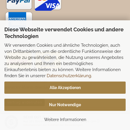
Diese Webseite verwendet Cookies und andere
Technologien
Wir verwenden Cookies und ähnliche Technologien, auch
Selbstabhollung möglich
von Drittanbietern, um die ordentliche Funktionsweise der
Website zu gewährleisten, die Nutzung unseres Angebotes
zu analysieren und Ihnen ein bestmögliches
Einkaufserlebnis bieten zu können. Weitere Informationen
finden Sie in unserer
Datenschutzerklärung
.
Partnerseiten:
www.murmelbuntes.de
www.der-kleine-dekoladen.de
Alle Akzeptieren
Vertrag widerrufen
Nur Notwendige
Onlineshop erstellen
mit Gambio.de © 2026
SEHR GUT
(5 / 5)
Weitere Informationen
aus
331
Bewertungen bei: dawanda.com, google.com ⓘ
Informationen zur Echtheit der Bewertungen