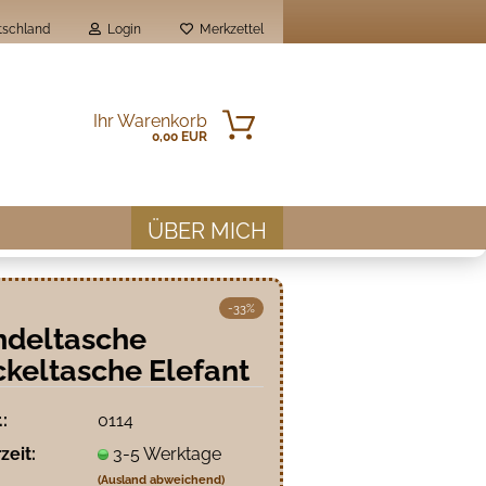
schland
Login
Merkzettel
Ihr Warenkorb
0,00 EUR
ÜBER MICH
-33%
ndeltasche
keltasche Elefant
en?
.:
0114
zeit:
3-5 Werktage
(Ausland abweichend)