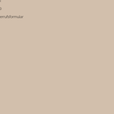
z
l)
errufsformular