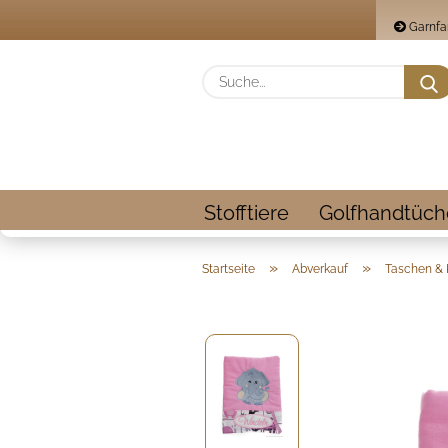
Garnfa
Stofftiere
Golfhandtüch
»
»
Startseite
Abverkauf
Taschen & 