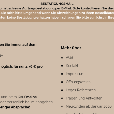
BESTÄTIGUNGSMAIL
matisch eine Auftragsbestätigung per E-Mail. Bitte kontrollieren Sie di
 Sie mich bitte umgehend wenn Sie Abweichungen zu Ihren Bestelldaten
rten keine Bestätigung erhalten haben, schauen Sie bitte zunächst in I
ben Sie immer auf dem
Mehr über...
←
AGB
Kontakt
öglich, für nur 4,76 € pro
Impressum
Öffnungszeiten
Logos Referenzen
n
und beim Kauf
meine
Fragen und Antworten
der persönlich bei mir abgeben.
Neukunden ab Januar 2026
heriger Absprache!