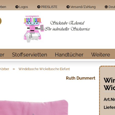
rben
Logos
PREISLISTE
Versand/Zahlung
Deut
Land
Suche...
E-Mail
Passwort
er
Stoffservietten
Handtücher
Weitere
»
Körber
Windeltasche Wickeltasche Elefant
Ruth Dummert
Wi
Konto erstellen
Wic
Passwort vergess
Art.Nr
Liefer