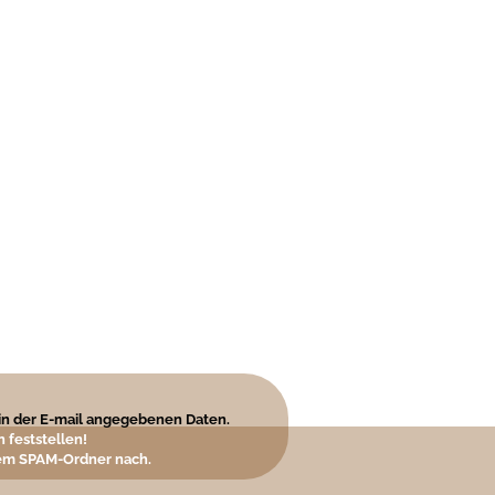
e in der E-mail angegebenen Daten.
 feststellen!
hrem SPAM-Ordner nach.