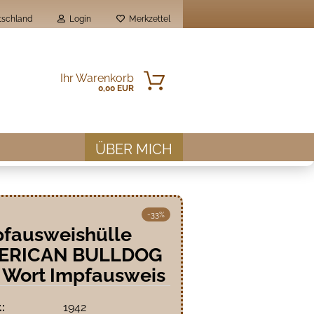
schland
Login
Merkzettel
Ihr Warenkorb
0,00 EUR
ÜBER MICH
-33%
fausweishülle
en?
ERICAN BULLDOG
 Wort Impfausweis
.:
1942