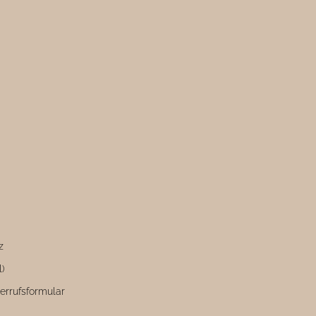
z
l)
errufsformular