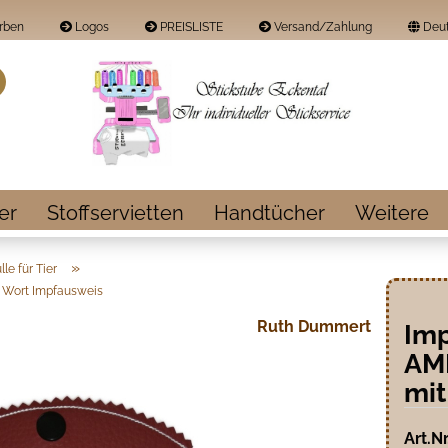
rben
Logos
PREISLISTE
Versand/Zahlung
Deut
Land
Suche...
E-Mail
Passwort
er
Stoffservietten
Handtücher
Weitere
»
le für Tier
Wort Impfausweis
Konto erstellen
Ruth Dummert
Imp
Passwort vergess
AM
mit
Art.Nr