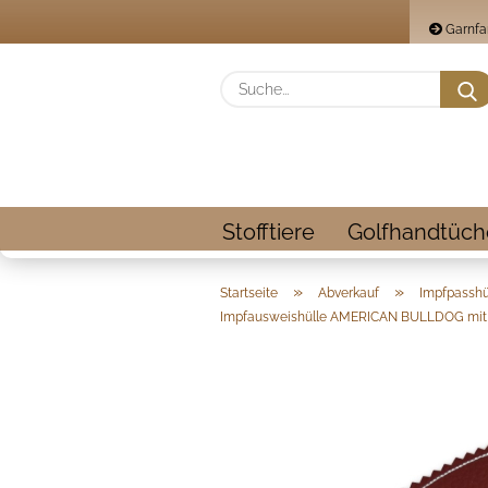
Garnfa
Stofftiere
Golfhandtüch
»
»
Startseite
Abverkauf
Impfpasshül
Impfausweishülle AMERICAN BULLDOG mit 