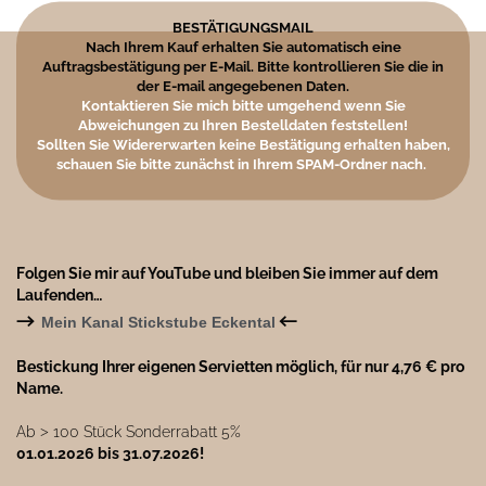
BESTÄTIGUNGSMAIL
Nach Ihrem Kauf erhalten Sie automatisch eine
Auftragsbestätigung per E-Mail. Bitte kontrollieren Sie die in
der E-mail angegebenen Daten.
Kontaktieren Sie mich bitte umgehend wenn Sie
Abweichungen zu Ihren Bestelldaten feststellen!
Sollten Sie Widererwarten keine Bestätigung erhalten haben,
schauen Sie bitte zunächst in Ihrem SPAM-Ordner nach.
Folgen Sie mir auf YouTube und bleiben Sie immer auf dem
Laufenden…
→
←
Mein Kanal Stickstube Eckental
Bestickung Ihrer eigenen Servietten möglich, für nur 4,76 € pro
Name.
Ab ˃ 100 Stück Sonderrabatt 5%
01.01.2026 bis 31.07.2026!