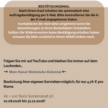
BESTÄTIGUNGSMAIL
Nach Ihrem Kauf erhalten Sie automatisch eine
Auftragsbestätigung per E-Mail. Bitte kontrollieren Sie die in
der E-mail angegebenen Daten.
Kontaktieren Sie mich bitte umgehend wenn Sie
Abweichungen zu Ihren Bestelldaten feststellen!
Sollten Sie Widererwarten keine Bestätigung erhalten haben,
schauen Sie bitte zunächst in Ihrem SPAM-Ordner nach.
Folgen Sie mir auf YouTube und bleiben Sie immer auf dem
Laufenden…
→
←
Mein Kanal Stickstube Eckental
Bestickung Ihrer eigenen Servietten möglich, für nur 4,76 € pro
Name.
Ab ˃ 100 Stück Sonderrabatt 5%
01.08.2026 bis 31.12.2026!