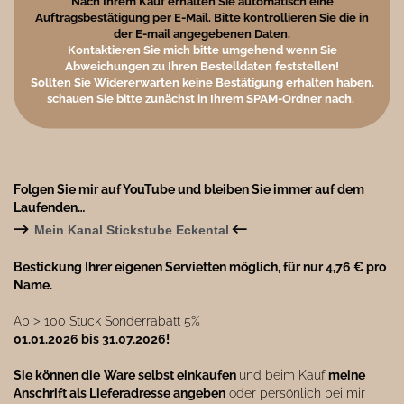
Nach Ihrem Kauf erhalten Sie automatisch eine
Auftragsbestätigung per E-Mail. Bitte kontrollieren Sie die in
der E-mail angegebenen Daten.
Kontaktieren Sie mich bitte umgehend wenn Sie
Abweichungen zu Ihren Bestelldaten feststellen!
Sollten Sie Widererwarten keine Bestätigung erhalten haben,
schauen Sie bitte zunächst in Ihrem SPAM-Ordner nach.
Folgen Sie mir auf YouTube und bleiben Sie immer auf dem
Laufenden…
→
←
Mein Kanal Stickstube Eckental
Bestickung Ihrer eigenen Servietten möglich, für nur 4,76 € pro
Name.
Ab ˃ 100 Stück Sonderrabatt 5%
01.01.2026 bis 31.07.2026!
Sie können die
Ware selbst einkaufen
und beim Kauf
meine
Anschrift als Lieferadresse angeben
oder persönlich bei mir