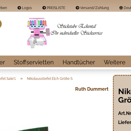
rben
Logos
PREISLISTE
Versand/Zahlung
Deut
Land
Suche...
E-Mail
Passwort
er
Stoffservietten
Handtücher
Weitere
»
efel Sale%
Nikolausstiefel Elch Größe S
Ruth Dummert
Nik
Konto erstellen
Grö
Passwort vergess
Art.Nr
Liefer