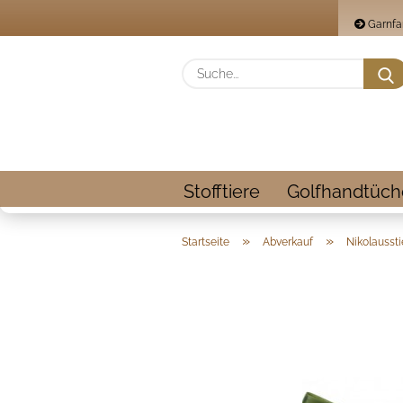
Garnfa
Stofftiere
Golfhandtüch
»
»
Startseite
Abverkauf
Nikolaussti