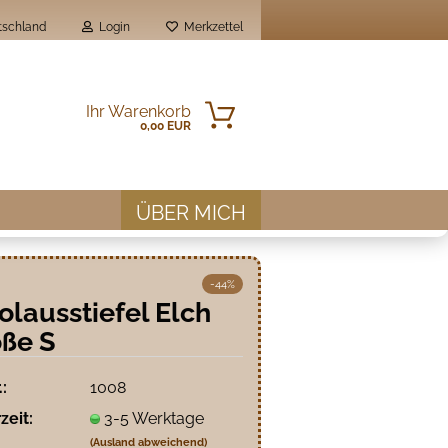
schland
Login
Merkzettel
Ihr Warenkorb
0,00 EUR
ÜBER MICH
-44%
olausstiefel Elch
ße S
en?
.:
1008
zeit:
3-5 Werktage
(Ausland abweichend)