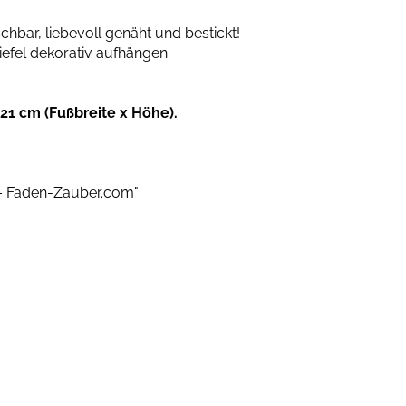
bar, liebevoll genäht und bestickt!
efel dekorativ aufhängen.
x 21 cm (Fußbreite x Höhe).
 – Faden-Zauber.com"