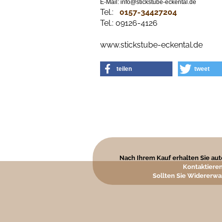
E-Mail: info@stickstube-eckental.de
Tel.:
0157-34427204​
Tel.: 09126-4126
www.stickstube-eckental.de
teilen
tweet
Nach Ihrem Kauf erhalten Sie auto
Kontaktieren
Sollten Sie Widererwa