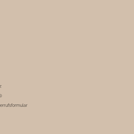
z
l)
errufsformular