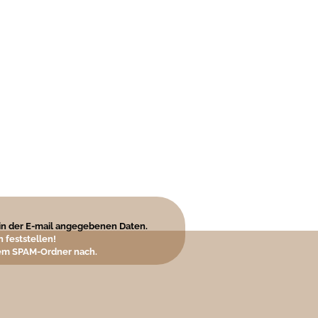
e in der E-mail angegebenen Daten.
 feststellen!
hrem SPAM-Ordner nach.