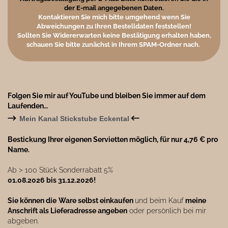
der E-mail angegebenen Daten.
Kontaktieren Sie mich bitte umgehend wenn Sie
Abweichungen zu Ihren Bestelldaten feststellen!
Sollten Sie Widererwarten keine Bestätigung erhalten haben,
schauen Sie bitte zunächst in Ihrem SPAM-Ordner nach.
Folgen Sie mir auf YouTube und bleiben Sie immer auf dem
Laufenden…
→
←
Mein Kanal Stickstube Eckental
Bestickung Ihrer eigenen Servietten möglich, für nur 4,76 € pro
Name.
Ab ˃ 100 Stück Sonderrabatt 5%
01.08.2026 bis 31.12.2026!
Sie können die
Ware selbst einkaufen
und beim Kauf
meine
Anschrift als Lieferadresse angeben
oder persönlich bei mir
abgeben.