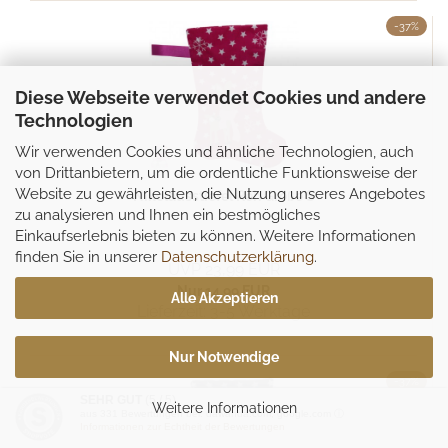
-37%
Diese Webseite verwendet Cookies und andere
Technologien
Wir verwenden Cookies und ähnliche Technologien, auch
von Drittanbietern, um die ordentliche Funktionsweise der
Website zu gewährleisten, die Nutzung unseres Angebotes
Nikolausstiefel Reh Größe S
zu analysieren und Ihnen ein bestmögliches
Einkaufserlebnis bieten zu können. Weitere Informationen
finden Sie in unserer
Datenschutzerklärung
.
UVP 23,99 EUR
Nur 14,99 EUR
Alle Akzeptieren
Lieferzeit:
3-5 Werktage
Nur Notwendige
-37%
SEHR GUT
(5 / 5)
Weitere Informationen
aus
331
Bewertungen bei: dawanda.com, google.com ⓘ
Informationen zur Echtheit der Bewertungen