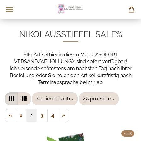
NIKOLAUSSTIEFEL SALE%
Alle Artikel hier in diesen Menü %SOFORT
VERSAND/ABHOLLUNG% sind sofort verfügbar!
Ich versende spätestens am nächsten Tag nach Ihrer
Bestellung oder Sie holen den Artikel kurzfristig nach
Terminabsprache bei mir ab.
Sortieren nach
pro Seite
Sortieren nach
48 pro Seite
«
1
2
3
4
»
-33%