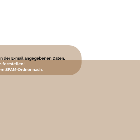
e in der E-mail angegebenen Daten.
 feststellen!
hrem SPAM-Ordner nach.