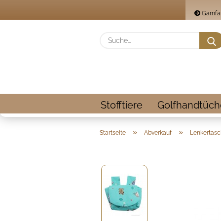
Garnfa
Stofftiere
Golfhandtüch
»
»
Startseite
Abverkauf
Lenkertas