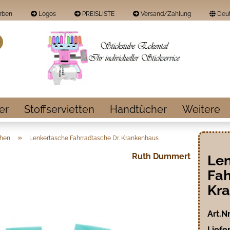
rben
Logos
PREISLISTE
Versand/Zahlung
Deut
Land
Suche...
E-Mail
Passwort
er
Stoffservietten
Handtücher
Weitere
»
chen
Lenkertasche Fahrradtasche Dr. Krankenhaus
Ruth Dummert
Len
Konto erstellen
Fah
Passwort vergess
Kr
Art.Nr
Liefer