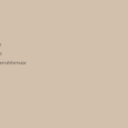
z
l)
errufsformular