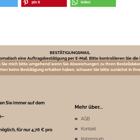
pin it
teilen
BESTÄTIGUNGSMAIL
matisch eine Auftragsbestätigung per E-Mail. Bitte kontrollieren Sie di
 Sie mich bitte umgehend wenn Sie Abweichungen zu Ihren Bestelldaten
rten keine Bestätigung erhalten haben, schauen Sie bitte zunächst in I
ben Sie immer auf dem
Mehr über...
←
AGB
Kontakt
öglich, für nur 4,76 € pro
Impressum