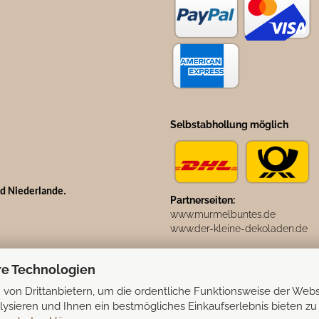
Selbstabhollung möglich
nd Niederlande.
Partnerseiten:
www.murmelbuntes.de
www.der-kleine-dekoladen.de
re Technologien
von Drittanbietern, um die ordentliche Funktionsweise der Webs
ysieren und Ihnen ein bestmögliches Einkaufserlebnis bieten zu