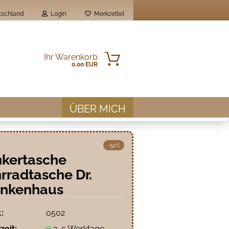
schland
Login
Merkzettel
Ihr Warenkorb
0,00 EUR
ÜBER MICH
-52%
kertasche
rradtasche Dr.
en?
ankenhaus
.:
0502
zeit:
3-5 Werktage