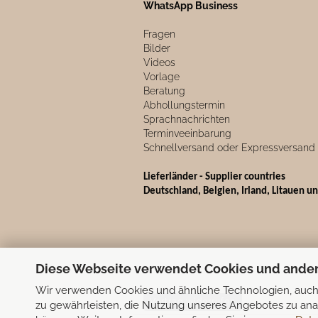
WhatsApp Business
Fragen
Bilder
Videos
Vorlage
Beratung
Abhollungstermin
Sprachnachrichten
Terminveeinbarung
Schnellversand oder Expressversand
Lieferländer - Supplier countries
Deutschland, Belgien, Irland, Litauen u
Diese Webseite verwendet Cookies und ande
Wir verwenden Cookies und ähnliche Technologien, auch 
Vertrag widerrufen
zu gewährleisten, die Nutzung unseres Angebotes zu anal