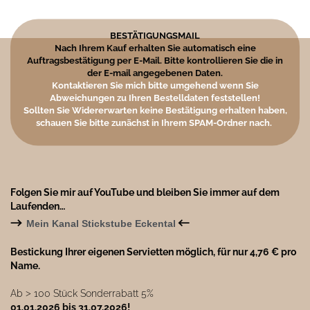
BESTÄTIGUNGSMAIL
Nach Ihrem Kauf erhalten Sie automatisch eine
Auftragsbestätigung per E-Mail. Bitte kontrollieren Sie die in
der E-mail angegebenen Daten.
Kontaktieren Sie mich bitte umgehend wenn Sie
Abweichungen zu Ihren Bestelldaten feststellen!
Sollten Sie Widererwarten keine Bestätigung erhalten haben,
schauen Sie bitte zunächst in Ihrem SPAM-Ordner nach.
Folgen Sie mir auf YouTube und bleiben Sie immer auf dem
Laufenden…
→
←
Mein Kanal Stickstube Eckental
Bestickung Ihrer eigenen Servietten möglich, für nur 4,76 € pro
Name.
Ab ˃ 100 Stück Sonderrabatt 5%
01.01.2026 bis 31.07.2026!