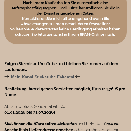
Nach Ihrem Kauf erhalten Sie automatisch eine
Auftragsbestätigung per E-Mail. Bitte kontrollieren Sie die in
der E-mail angegebenen Daten.
Kontaktieren Sie mich bitte umgehend wenn Sie
Abweichungen zu Ihren Bestelldaten feststellen!
Sollten Sie Widererwarten keine Bestätigung erhalten haben,
schauen Sie bitte zunächst in Ihrem SPAM-Ordner nach.
Folgen Sie mir auf YouTube und bleiben Sie immer auf dem
Laufenden…
→
←
Mein Kanal Stickstube Eckental
Bestickung Ihrer eigenen Servietten möglich, für nur 4,76 € pro
Name.
Ab ˃ 100 Stück Sonderrabatt 5%
01.01.2026 bis 31.07.2026!
Sie können die
Ware selbst einkaufen
und beim Kauf
meine
Anschrift als Lieferadresse angeben
oder persönlich bei mir