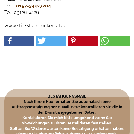
Tel.:
0157-34427204​
Tel.: 09126-4126
www.stickstube-eckental.de
BESTÄTIGUNGSMAIL
Nach Ihrem Kauf erhalten Sie automatisch eine
Auftragsbestätigung per E-Mail. Bitte kontrollieren Sie die in
der E-mail angegebenen Daten.
Kontaktieren Sie mich bitte umgehend wenn Sie
Abweichungen zu Ihren Bestelldaten feststellen!
Sollten Sie Widererwarten keine Bestätigung erhalten haben,
schauen Sie bitte zunächst in Ihrem SPAM-Ordner nach.