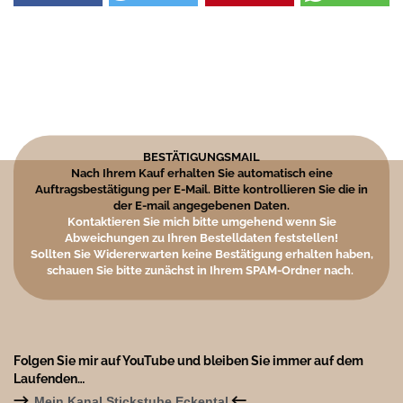
BESTÄTIGUNGSMAIL
Nach Ihrem Kauf erhalten Sie automatisch eine
Auftragsbestätigung per E-Mail. Bitte kontrollieren Sie die in
der E-mail angegebenen Daten.
Kontaktieren Sie mich bitte umgehend wenn Sie
Abweichungen zu Ihren Bestelldaten feststellen!
Sollten Sie Widererwarten keine Bestätigung erhalten haben,
schauen Sie bitte zunächst in Ihrem SPAM-Ordner nach.
Folgen Sie mir auf YouTube und bleiben Sie immer auf dem
Laufenden…
→
←
Mein Kanal Stickstube Eckental