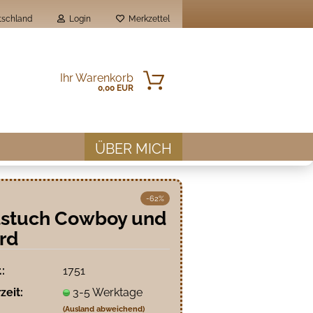
schland
Login
Merkzettel
Ihr Warenkorb
0,00 EUR
ÜBER MICH
-62%
lstuch Cowboy und
rd
en?
.:
1751
zeit:
3-5 Werktage
(Ausland abweichend)