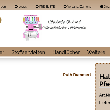
rben
Logos
PREISLISTE
Versand/Zahlung
Deut
Land
Suche...
E-Mail
Passwort
er
Stoffservietten
Handtücher
Weitere
Ruth Dummert
Ha
Konto erstellen
Pfe
Passwort vergess
Art.Nr
Liefer