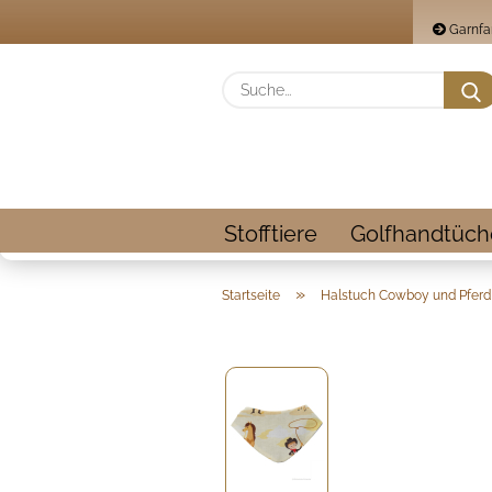
Garnfa
Stofftiere
Golfhandtüch
»
Startseite
Halstuch Cowboy und Pferd