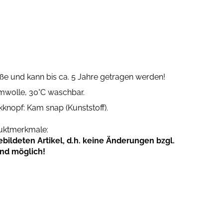
öße und kann bis ca. 5 Jahre getragen werden!
mwolle, 30°C waschbar.
kknopf: Kam snap (Kunststoff).
duktmerkmale:
ildeten Artikel, d.h. keine Änderungen bzgl.
ind möglich!