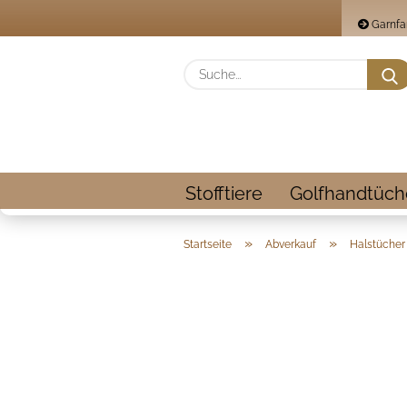
Garnfa
Stofftiere
Golfhandtüch
»
»
Startseite
Abverkauf
Halstücher