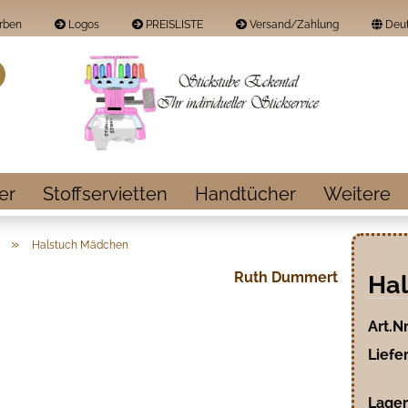
rben
Logos
PREISLISTE
Versand/Zahlung
Deut
Land
Suche...
E-Mail
Passwort
er
Stoffservietten
Handtücher
Weitere
»
Halstuch Mädchen
Ruth Dummert
Ha
Konto erstellen
Passwort vergess
Art.Nr
Liefer
Lager