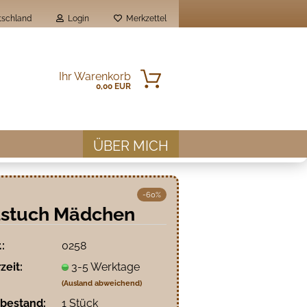
schland
Login
Merkzettel
Ihr Warenkorb
0,00 EUR
ÜBER MICH
-60%
lstuch Mädchen
en?
.:
0258
zeit:
3-5 Werktage
(Ausland abweichend)
bestand:
1
Stück